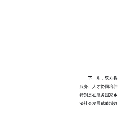
下一步，双方将
服务、人才协同培养
特别是在服务国家乡
济社会发展赋能增效