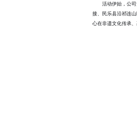
活动伊始，公司
接、民乐县沿祁连山
心在非遗文化传承、