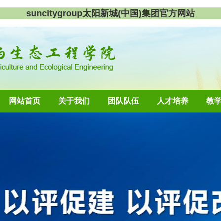
suncitygroup太阳新城(中国)集团官方网站
网站首页
关于我们
团队队伍
人才培养
教