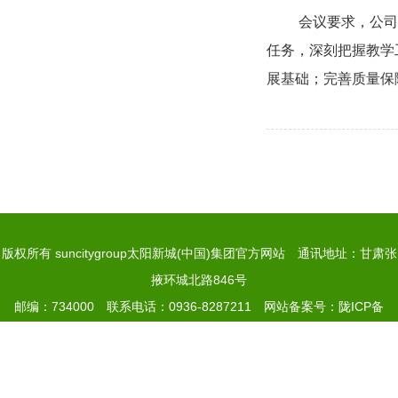
会议要求，公司
任务，深刻把握教学
展基础；完善质量保
版权所有 suncitygroup太阳新城(中国)集团官方网站 通讯地址：甘肃张
掖环城北路846号
邮编：734000 联系电话：0936-8287211
网站备案号：陇ICP备
05000590