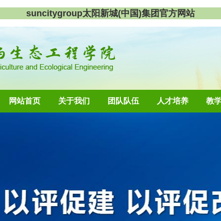
suncitygroup太阳新城(中国)集团官方网站
网站首页
关于我们
团队队伍
人才培养
教