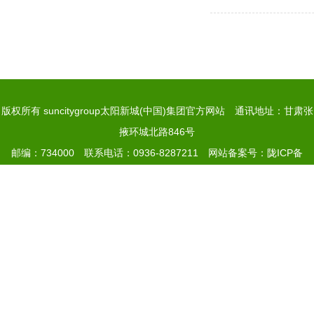
版权所有 suncitygroup太阳新城(中国)集团官方网站 通讯地址：甘肃张
掖环城北路846号
邮编：734000 联系电话：0936-8287211
网站备案号：陇ICP备
05000590