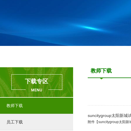
教师下载
下载专区
教师下载
suncitygroup太阳
员工下载
附件【
suncitygroup太