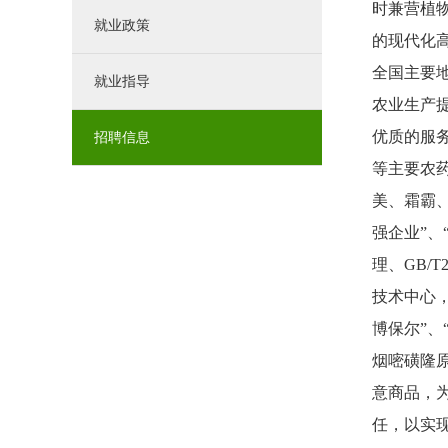
时兼营植
就业政策
的现代化
全国主要
就业指导
农业生产
优质的服
招聘信息
等主要农
美、霜霸
强企业”、
理、
GB/T2
技术中心
博保尔”、
烟嘧磺隆
意商品，
任，以实