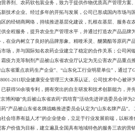
物营养剂、农药软包装业务，致力于提供作物优质高产管理方案
高新技术企业。经过多年的开拓与发展，公司已形成国内市场与
地区的经销商网络，持续推进基层化建设，扎根在基层、服务在
提供全程服务，提升农业生产管理水平，并通过打造农产品品牌
务，在业内树立了良好的品牌形象。精喹禾灵、醚菌酯等原药产
药市场，并与国际知名农药企业建立了稳定的合作关系；公司闲
、霜疫力克等制剂产品被山东省农业厅认定为无公害农产品重点推
“山东省重点农药生产企业”、“山东化工行业明星单位”，通过了
G
8001-2011
职业健康安全管理三大体系认证。公司技术中心被评
，已获得
50
余项专利，拥有突出的自主研发和技术创新能力，并先
“京博闲锄”先后被山东省农药“四培育”活动先进评选委员会评为
2
原药”产品被山东省名牌战略推进委员会认定为“山东名牌产品”。
为社会培养有益人才”的企业使命，立足于行业发展前端，以标准
现客户价值为目标，建立遍及全国具有地域特色的服务三农的营