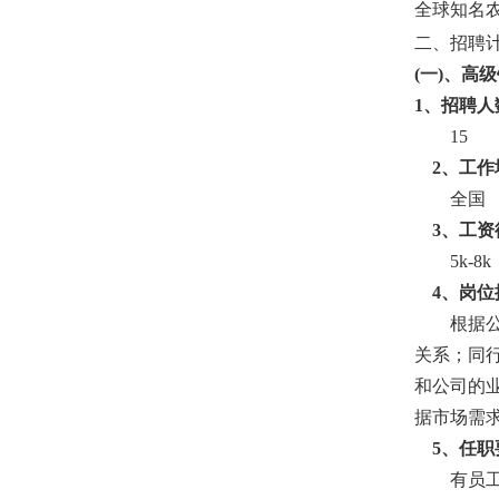
全球知名
二、招聘
(
一
)
、
高级
1
、招聘人
15
2
、工作
全国
3
、工资
5k-8k
4
、岗位
根据
关系；同
和公司的
据市场需
5
、任职
有员