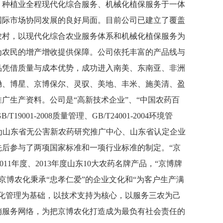
、种植业全程现代化综合服务、机械化植保服务于一体
国际市场协同发展的良好局面。目前公司已建立了覆盖
农村，以现代化综合农业服务体系和机械化植保服务为
为农民的增产增收提供保障。公司依托丰富的产品线与
品凭借质量与成本优势，成功进入南美、东南亚、非洲
锄、博星、京博保尔、灵驭、美地、丰米、施美清、盈
广生产资料。公司是“高新技术企业”、“中国农药百
B/T19001-2008
质量管理、
GB/T24001-2004
环境管
为山东省无公害新农药研究推广中心、山东省认定企业
后参与了两项国家标准和一项行业标准的制定。“京
011
年度、
2013
年度山东
10
大农药名牌产品，“京博牌
京博农化秉承“忠孝仁爱”的企业文化和“为客户生产满
化管理为基础，以技术支持为核心，以服务三农为己
销服务网络，为把京博农化打造成为最负有社会责任的