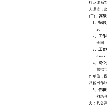
往及维系
人谦虚，
(
二
)
、高级
1
、招聘
20
2
、工作
全国
3
、工资
4k-7k
4
、岗位
根据
作单位，
及输出作
5
、任职
熟练
力；具备