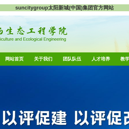
suncitygroup太阳新城(中国)集团官方网站
网站首页
关于我们
团队队伍
人才培养
教