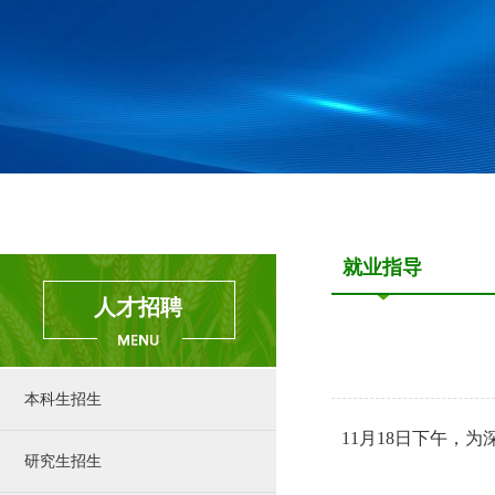
就业指导
人才招聘
本科生招生
11
月
18
日下午，为
研究生招生