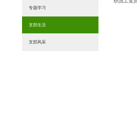
织员工党
专题学习
支部生活
支部风采