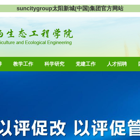
suncitygroup太阳新城(中国)集团官方网站
养
教学工作
科学研究
党建工作
人才招聘