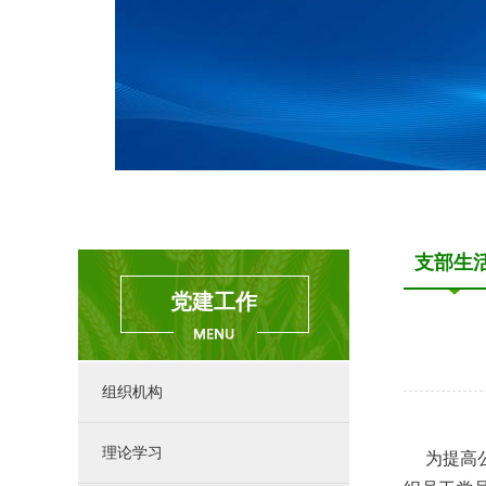
支部生
党建工作
组织机构
理论学习
为提高