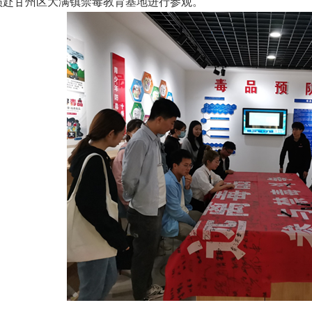
员赴甘州区大满镇禁毒教育基地进行参观。