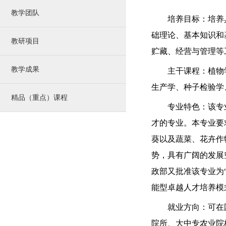
教学团队
培养目标：培养
础理论、基本知识和
教研项目
贮藏、经营与管理等
教学成果
主干课程：植物
生产学、种子检验学
精品（重点）课程
专业特色：该专
才的专业。本专业要
葵以及蔬菜、花卉作
势，具有广阔的发展
政部又批准该专业为
能型卓越人才培养模
就业方向：可在
院所、大中专农业院