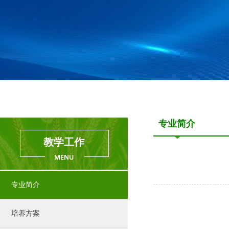
专业简介
教学工作
专业简介
培养方案