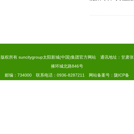
版权所有 suncitygroup太阳新城(中国)集团官方网站 通讯地址：甘肃张
掖环城北路846号
邮编：734000 联系电话：0936-8287211
网站备案号：陇ICP备
05000590